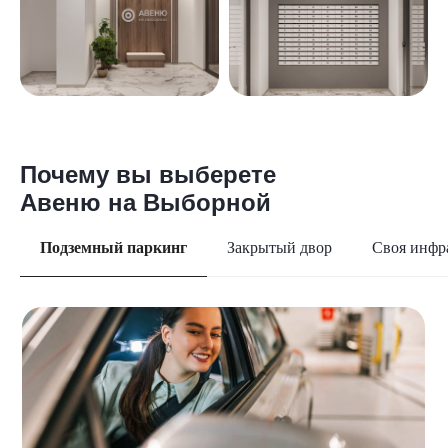
Платеж 28 814 ₽/мес
Еще варианты:
Почему вы выберете
Авеню на Выборной
Подземный паркинг
Закрытый двор
Своя инфр